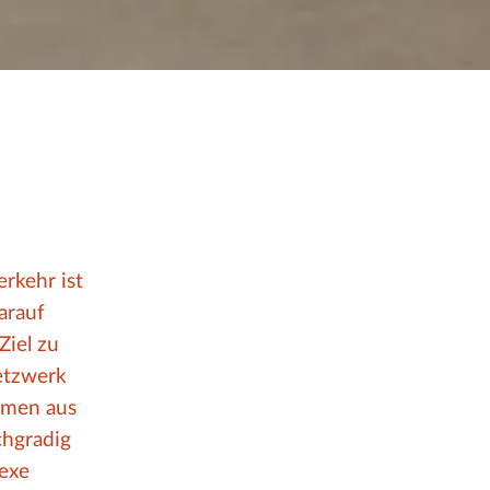
rkehr ist
arauf
Ziel zu
etzwerk
hmen aus
chgradig
lexe