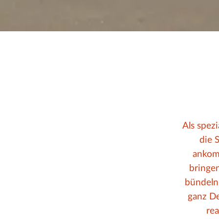
Als spez
die 
ankomm
bringe
bündeln
ganz De
rea